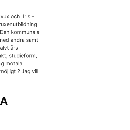
mvux och Iris –
 vuxenutbildning
r Den kommunala
 med andra samt
alvt års
akt, studieform,
ng motala,
jligt ? Jag vill
oA