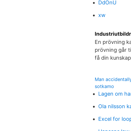
DdOnU
xw
Industriutbild
En prövning ka
prövning går ti
få din kunska
Man accidentall
sotkamo
Lagen om ha
Ola nilsson k
Excel for loo