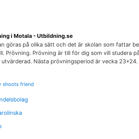
ning i Motala - Utbildning.se
n göras på olika sätt och det är skolan som fattar b
ll. Prövning. Prövning är till för dig som vill studera
p utvärderad. Nästa prövningsperiod är vecka 23+24.
y shoots friend
ndelsbolag
arolinska
p