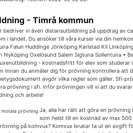
ldning - Timrå kommun
r bedriver vi även distansutbildning på uppdrag av ca
 i landet. Du ansöker till våra kurser via din hemk
una Falun Huddinge Jönköping Karlstad Kil Linköpin
n Nyköping Oxelösund Salem Sigtuna Sollentuna • Bet
xenutbildning - kostnadsfritt för elev som studerar
 Innan du anmäler dig för prövning kontrollera att du
 betygsdokument avgör vilka regler som gäller. Sfi-pr
a prövning i sfi. Inför prövningen vill vi att du svarar
ildning och arbete!
Ja, alla har rätt att göra en prövnin
som helst till en kostnad av max 500 
prövning på komvux? Komvux brukar ta ut en avgift f