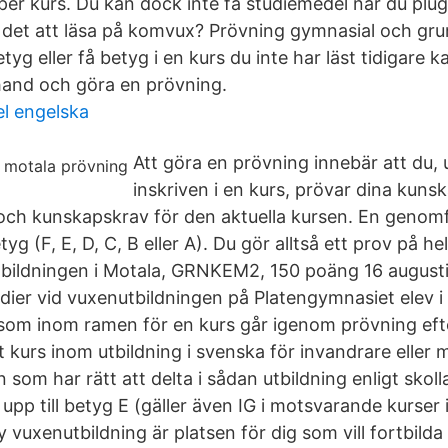
er kurs. Du kan dock inte få studiemedel när du plug
 det att läsa på komvux? Prövning gymnasial och g
betyg eller få betyg i en kurs du inte har läst tidigare k
hand och göra en prövning.
l engelska
Att göra en prövning innebär att du, 
inskriven i en kurs, prövar dina kuns
och kunskapskrav för den aktuella kursen. En genom
etyg (F, E, D, C, B eller A). Du gör alltså ett prov på h
tbildningen i Motala, GRNKEM2, 150 poäng 16 augusti
dier vid vuxenutbildningen på Platengymnasiet elev 
som inom ramen för en kurs går igenom prövning efte
t kurs inom utbildning i svenska för invandrare eller
n som har rätt att delta i sådan utbildning enligt skol
 upp till betyg E (gäller även IG i motsvarande kurser
 vuxenutbildning är platsen för dig som vill fortbilda