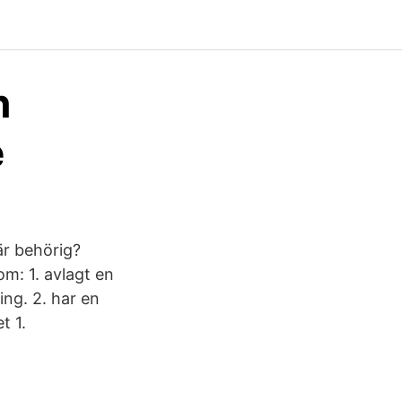
n
e
r behörig?
om: 1. avlagt en
ng. 2. har en
t 1.