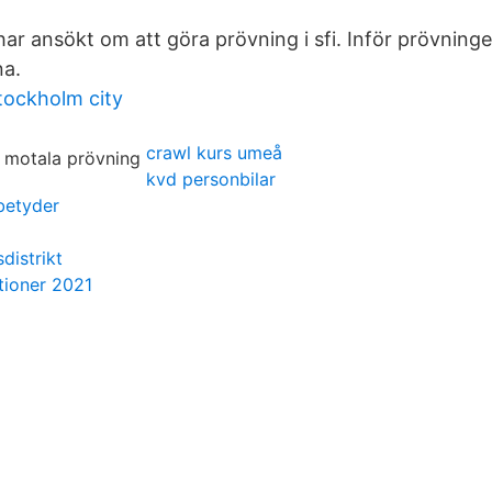
ar ansökt om att göra prövning i sfi. Inför prövningen 
na.
tockholm city
crawl kurs umeå
kvd personbilar
 betyder
distrikt
tioner 2021