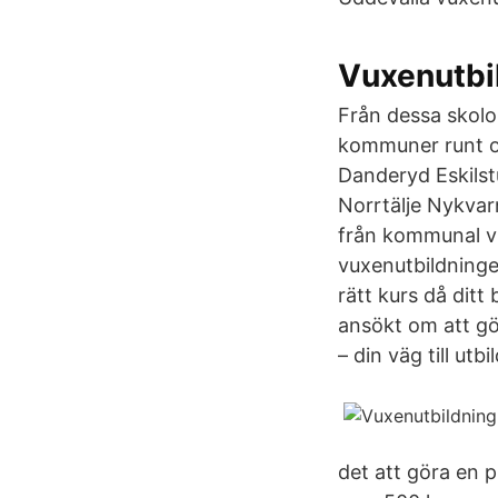
Vuxenutbi
Från dessa skolo
kommuner runt om
Danderyd Eskilst
Norrtälje Nykvar
från kommunal vu
vuxenutbildningen
rätt kurs då ditt
ansökt om att gör
– din väg till utb
det att göra en 