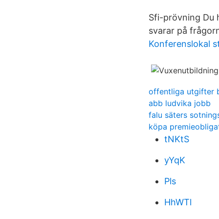
Sfi-prövning Du h
svarar på frågor
Konferenslokal s
offentliga utgifter
abb ludvika jobb
falu säters sotnings
köpa premieobliga
tNKtS
yYqK
Pls
HhWTl