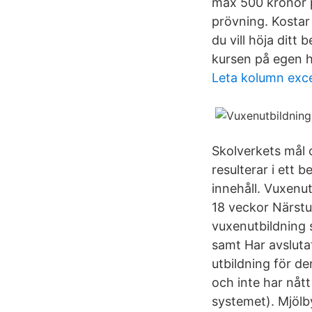
max 500 kronor p
prövning. Kostar
du vill höja ditt 
kursen på egen 
Leta kolumn exce
Skolverkets mål 
resulterar i ett b
innehåll. Vuxenu
18 veckor Närstu
vuxenutbildning 
samt Har avsluta
utbildning för de
och inte har nått
systemet). Mjölby