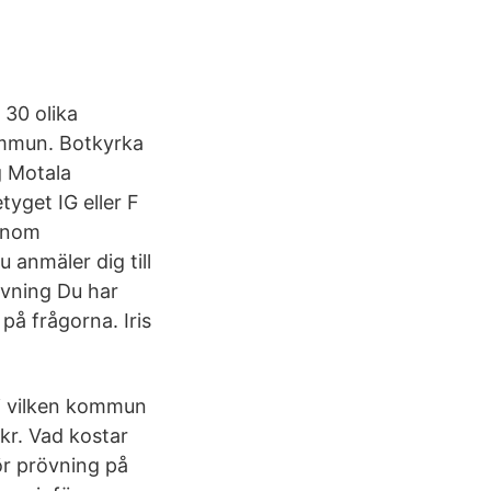
 30 olika
ommun. Botkyrka
g Motala
yget IG eller F
 inom
 anmäler dig till
övning Du har
 på frågorna. Iris
g i vilken kommun
kr. Vad kostar
ör prövning på