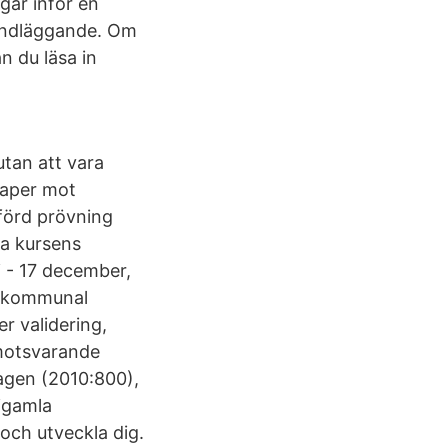
gar inför en
rundläggande. Om
an du läsa in
utan att vara
kaper mot
förd prövning
ela kursens
 - 17 december,
i kommunal
r validering,
 motsvarande
lagen (2010:800),
 igamla
 och utveckla dig.