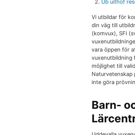
Ub uithof re
Vi utbildar för k
din väg till utbi
(komvux), SFI (
vuxenutbildning
vara öppen för a
vuxenutbildning f
möjlighet till va
Naturvetenskap p
inte göra prövni
Barn- o
Lärcent
Uddevalla vuxenu