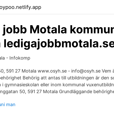
oypoo.netlify.app
a jobb Motala kommu
 ledigajobbmotala.s
ala - Infokomp
50, 591 27 Motala www.osyh.se - info@osyh.se Vem ä
örighet Behörig att antas till utbildningen är den s
i gymnasieskolan eller inom kommunal vuxenutbildni
nggatan 50, 591 27 Motala Grundläggande behörighe
ni man