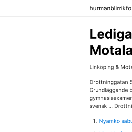
hurmanblirrikfo
Ledig
Motala
Linköping & Mot
Drottninggatan 
Grundläggande beh
gymnasieexamen 
svensk … Drottni
Nyamko sabu