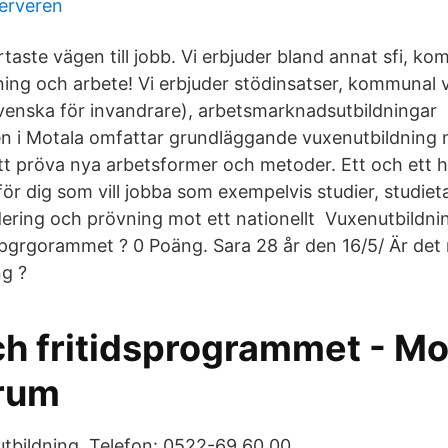
serveren
ortaste vägen till jobb. Vi erbjuder bland annat sfi, ko
ldning och arbete! Vi erbjuder stödinsatser, kommunal
svenska för invandrare), arbetsmarknadsutbildninga
en i Motala omfattar grundläggande vuxenutbildning
tt pröva nya arbetsformer och metoder. Ett och ett h
ör dig som vill jobba som exempelvis studier, studiet
lidering och prövning mot ett nationellt Vuxenutbildni
grgorammet ? 0 Poäng. Sara 28 år den 16/5/ Är det mö
ng ?
ch fritidsprogrammet - M
rum
tbildning. Telefon: 0522-69 60 00.