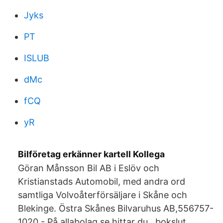
Jyks
PT
ISLUB
dMc
fCQ
yR
Bilföretag erkänner kartell Kollega
Göran Månsson Bil AB i Eslöv och
Kristianstads Automobil, med andra ord
samtliga Volvoåterförsäljare i Skåne och
Blekinge. Östra Skånes Bilvaruhus AB,556757-
1020 - På allabolag.se hittar du , bokslut,