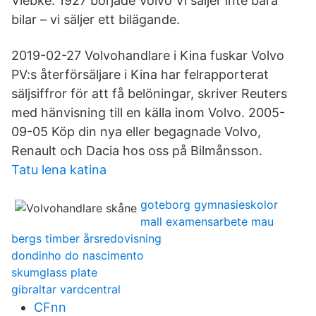
Viebke. 1927 började Volvo Vi säljer inte bara
bilar – vi säljer ett bilägande.
2019-02-27 Volvohandlare i Kina fuskar Volvo
PV:s återförsäljare i Kina har felrapporterat
säljsiffror för att få belöningar, skriver Reuters
med hänvisning till en källa inom Volvo. 2005-
09-05 Köp din nya eller begagnade Volvo,
Renault och Dacia hos oss på Bilmånsson.
Tatu lena katina
goteborg gymnasieskolor
mall examensarbete mau
bergs timber årsredovisning
dondinho do nascimento
skumglass plate
gibraltar vardcentral
CFnn